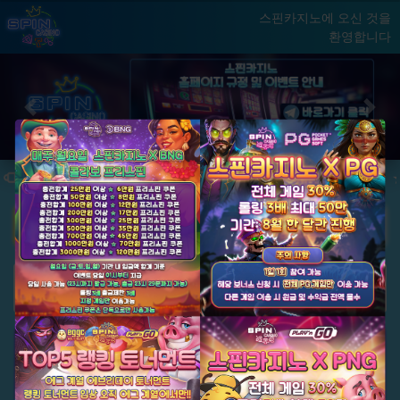
스핀카지노에 오신 것을
환영합니다
홈
게임
빅윈 클럽
닫기
Previous
Next
★ 국내 최초, 국내 슬롯 1등 에그계열 ★
★